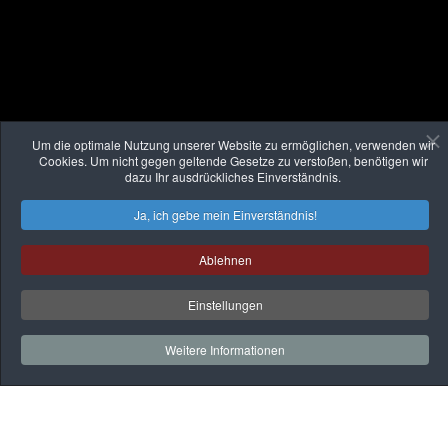
Um die optimale Nutzung unserer Website zu ermöglichen, verwenden wir
Cookies. Um nicht gegen geltende Gesetze zu verstoßen, benötigen wir
dazu Ihr ausdrückliches Einverständnis.
Ja, ich gebe mein Einverständnis!
Ablehnen
Einstellungen
Weitere Informationen
Auf
einen
Blick