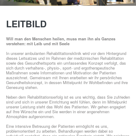
PRAXEN
LEITBILD
Will man den Menschen heilen, muss man ihn als Ganzes
verstehen: mit Leib und mit Seele
In unserer ambulanten Rehabilitationsklinik wird vor dem Hintergrund
dieses Leitsatzes und im Rahmen der medizinischen Rehabilitation
GESUNDHEITSSPORT
sowie des Gesundheitsports ein umfassendes Konzept verfolgt, das
sich durch verhaltens-, physio-, sport- und ergotherapeutische
Maßnahmen sowie Informationen und Motivation der Patienten
auszeichnet. Gemeinsam mit Ihnen erarbeiten wir ihr persönliches
Gesundheitskonzept, in dessen Mittelpunkt ihr Wohlbefinden und ihre
Genesung stehen.
Neben dem Rehabilitationserfolg ist es uns wichtig, dass Sie zufrieden
sind und sich in unserer Einrichtung wohl fühlen, denn im Mittelpunkt
MOBY
unserer Leistung steht das Wohl des Patienten. Wir gehen engagiert
auf Ihre Wünsche ein und Sie werden in einer angenehmen
KIDS
Atmosphäre aufgenommen.
Eine intensive Betreuung der Patienten ermöglicht es uns,
problemorientiert zu arbeiten. Behandlungen werden dabei so
individuell gestaltet, dass ein optimales Ergebnis eintritt. Wir zeichnen