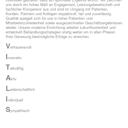
uns durch ein hohes Maß an Engagement, Leistungsbereitschaft und
fachlicher Kompetenz aus und sind im Umgang mit Patienten,
Kunden, Partnern und Kollegen respektvoll, fair und zuverlässig.
Qualität spiegelt sich für uns in hoher Patienten- und
ÜBER UNS
Mitarbeiterzufriedenheit sowie ausgezeichneten Geschäftsergebnissen
wieder. Unsere moderne Einrichtung arbeitet zukunftsorientiert und
entwickelt Behandlungsstrategien stetig weiter um in allen Phasen
Ihrer Genesung bestmögliche Erfolge zu erreichen.
V
ertrauensvoll
I
nnovativ
T
atkräftig
A
ktiv
L
eidenschaftlich
I
ndividuell
S
ympathisch