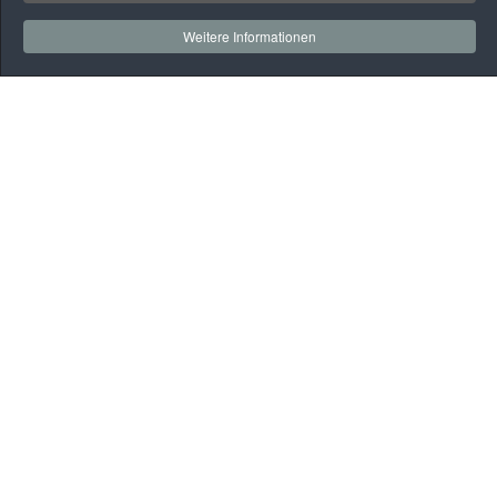
Weitere Informationen
Auf
einen
Blick
Rehaklinik
Praxen
Gesundheitssport
BGM
Webmail
Kontakt
Datenschutz
Kontakt
Vitalis Brandenburg GmbH
Kirchhofstraße 3 – 7
14776 Brandenburg an der Havel