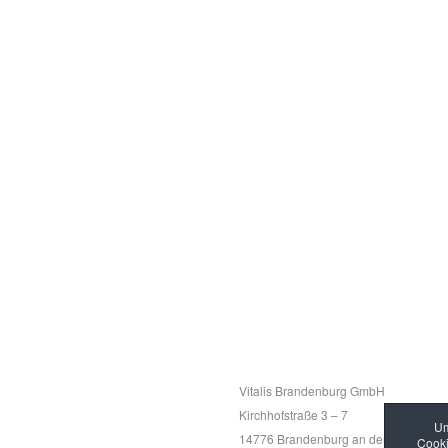
Kontakt
Vitalis Brandenburg GmbH
Kirchhofstraße 3 – 7
Um
14776 Brandenburg an der Havel
Cooki