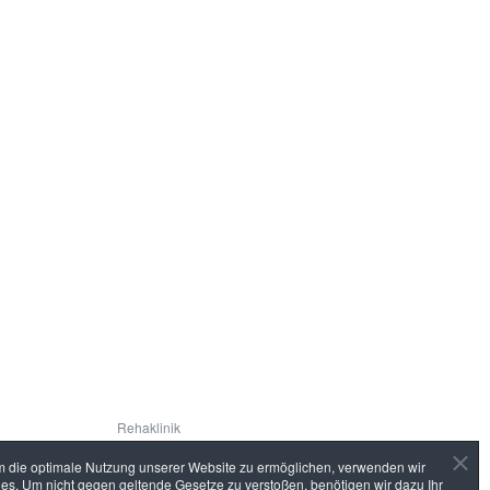
Auf
einen
Blick
Rehaklinik
Praxen
 die optimale Nutzung unserer Website zu ermöglichen, verwenden wir
Gesundheitssport
es. Um nicht gegen geltende Gesetze zu verstoßen, benötigen wir dazu Ihr