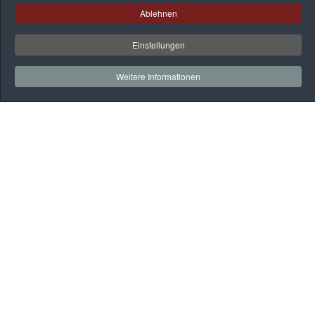
Ablehnen
Einstellungen
Weitere Informationen
Auf
einen
Blick
Rehaklinik
Praxen
Gesundheitssport
BGM
Webmail
Kontakt
Datenschutz
Kontakt