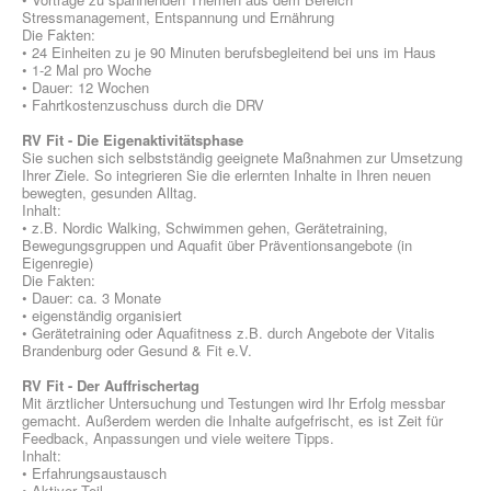
Stressmanagement, Entspannung und Ernährung
Die Fakten:
• 24 Einheiten zu je 90 Minuten berufsbegleitend bei uns im Haus
• 1-2 Mal pro Woche
• Dauer: 12 Wochen
• Fahrtkostenzuschuss durch die DRV
RV Fit - Die Eigenaktivitätsphase
Sie suchen sich selbstständig geeignete Maßnahmen zur Umsetzung
Ihrer Ziele. So integrieren Sie die erlernten Inhalte in Ihren neuen
bewegten, gesunden Alltag.
Inhalt:
• z.B. Nordic Walking, Schwimmen gehen, Gerätetraining,
Bewegungsgruppen und Aquafit über Präventionsangebote (in
Eigenregie)
Die Fakten:
• Dauer: ca. 3 Monate
• eigenständig organisiert
• Gerätetraining oder Aquafitness z.B. durch Angebote der Vitalis
Brandenburg oder Gesund & Fit e.V.
RV Fit - Der Auffrischertag
Mit ärztlicher Untersuchung und Testungen wird Ihr Erfolg messbar
gemacht. Außerdem werden die Inhalte aufgefrischt, es ist Zeit für
Feedback, Anpassungen und viele weitere Tipps.
Inhalt:
• Erfahrungsaustausch
• Aktiver Teil