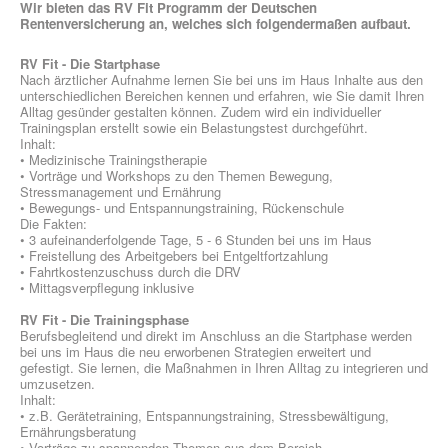
Wir bieten das RV Fit Programm der Deutschen
Rentenversicherung an, welches sich folgendermaßen aufbaut.
RV Fit - Die Startphase
Nach ärztlicher Aufnahme lernen Sie bei uns im Haus Inhalte aus den
unterschiedlichen Bereichen kennen und erfahren, wie Sie damit Ihren
Alltag gesünder gestalten können. Zudem wird ein individueller
Trainingsplan erstellt sowie ein Belastungstest durchgeführt.
Inhalt:
• Medizinische Trainingstherapie
• Vorträge und Workshops zu den Themen Bewegung,
Stressmanagement und Ernährung
• Bewegungs- und Entspannungstraining, Rückenschule
Die Fakten:
• 3 aufeinanderfolgende Tage, 5 - 6 Stunden bei uns im Haus
• Freistellung des Arbeitgebers bei Entgeltfortzahlung
• Fahrtkostenzuschuss durch die DRV
• Mittagsverpflegung inklusive
RV Fit - Die Trainingsphase
Berufsbegleitend und direkt im Anschluss an die Startphase werden
bei uns im Haus die neu erworbenen Strategien erweitert und
gefestigt. Sie lernen, die Maßnahmen in Ihren Alltag zu integrieren und
umzusetzen.
Inhalt:
• z.B. Gerätetraining, Entspannungstraining, Stressbewältigung,
Ernährungsberatung
• Vorträge zu spannenden Themen aus dem Bereich