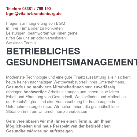
Telefon:
03381 / 799 190
bgm@vitalis-brandenburg.de
Fragen zur Integrierung von BGM
in Ihrer Firma oder zu konkreten
Leistungen, beantworten wir Ihnen gerne,
rufen Sie uns an oder vereinbaren
GESUNDHEITSSPORT
Sie einen Termin.
BETRIEBLICHES
GESUNDHEITSMANAGEMEN
Modernste Technologie und eine gute Finanzausstattung allein sichern
MOBY
heute keinen nachhaltigen Wettbewerbsvorteil Ihres Unternehmens.
Gesunde und motivierte MitarbeiterInnen
sind
zuverlässig
,
erbringen
hochwertige
Arbeitsleistungen und haben neue Ideen.
KIDS
Erhalt und Förderung von Gesundheit, Wohlbefinden und Motivation
der Beschäftigten sind also Voraussetzung für herausragende
Unternehmensergebnisse. Wir helfen Ihnen, die gesundheitliche
Situation in Ihrem Unternehmen zu verbessern.
Gern vereinbaren wir mit Ihnen einen Termin, um Ihnen
Möglichkeiten und neue Perspektiven der betrieblichen
Gesundheitsförderung aufzuzeigen.
ÜBER UNS