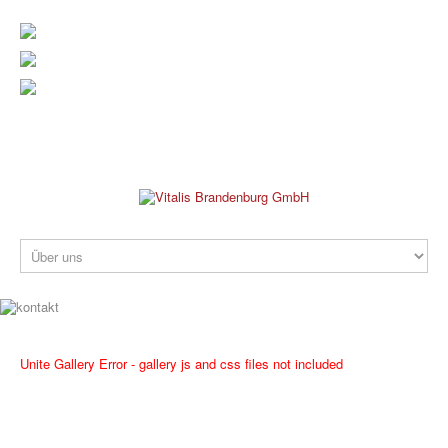
verwaltung@vitalis-brandenburg.de
info@vitalis-brandenburg.de
03381 799 190
REHAKLINIK
Unite Gallery Error - gallery js and css files not included
PRAXEN