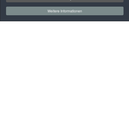
Weitere Informationen
Auf
einen
Blick
Rehaklinik
Praxen
Gesundheitssport
BGM
Webmail
Kontakt
Datenschutz
Kontakt
Vitalis Brandenburg GmbH
Kirchhofstraße 3 – 7
14776 Brandenburg an der Havel