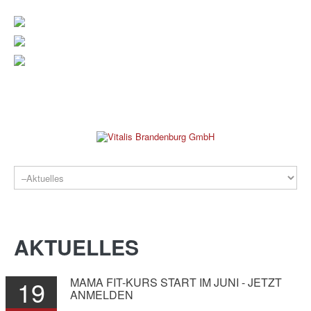
verwaltung@vitalis-brandenburg.de
info@vitalis-brandenburg.de
03381 799 190
REHAKLINIK
AKTUELLES
19
MAMA
FIT-KURS
START
IM
JUNI
-
JETZT
ANMELDEN
PRAXEN