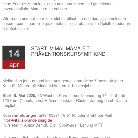
neue Energie zu tanken, euch auszutauschen und gemeinsam
unvergessliche Momente zu erleben.
Wir freuen uns auf eure zahlreiche Teilnahme und darauf, gemeinsam
unsere sportlichen Erfolge zu feiern – egal ob auf dem Spielfeld oder an
der Seitenlinie!
14
START
IM
MAI:
MAMA-FIT
PRÄVENTIONSKURS*
MIT
KIND
apr
Melde dich jetzt an und lass uns gemeinsam deine Fitness steigern.
Kurs für Mütter mit Kindern bis zum 1. Lebensjahr.
Start: 8. Mai 2025,
10 Wochen Kurs immer Donnerstag 10-11 Uhr für
120 Euro (*anerkannter Präventionskurs, Rückerstattung durch Kasse
möglich)
Kursanmeldungen
unter 03381 79 91 90 oder direkt per Mail
info@vitalis-brandenburg.de
Kursleterin: Anika Berndt, Dipl. Sportwiss./ Leitung MTT
Du kannst dich auch nur für einzelne Kursstunden anmelden.