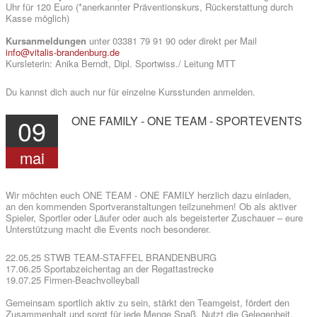
Uhr für 120 Euro (*anerkannter Präventionskurs, Rückerstattung durch
Kasse möglich)
Kursanmeldungen
unter 03381 79 91 90 oder direkt per Mail
info@vitalis-brandenburg.de
Kursleterin: Anika Berndt, Dipl. Sportwiss./ Leitung MTT
Du kannst dich auch nur für einzelne Kursstunden anmelden.
09
ONE
FAMILY
-
ONE
TEAM
-
SPORTEVENTS
mai
Wir möchten euch ONE TEAM - ONE FAMILY herzlich dazu einladen,
an den kommenden Sportveranstaltungen teilzunehmen! Ob als aktiver
Spieler, Sportler oder Läufer oder auch als begeisterter Zuschauer – eure
Unterstützung macht die Events noch besonderer.
22.05.25 STWB TEAM-STAFFEL BRANDENBURG
17.06.25 Sportabzeichentag an der Regattastrecke
19.07.25 Firmen-Beachvolleyball
Gemeinsam sportlich aktiv zu sein, stärkt den Teamgeist, fördert den
Zusammenhalt und sorgt für jede Menge Spaß. Nutzt die Gelegenheit,