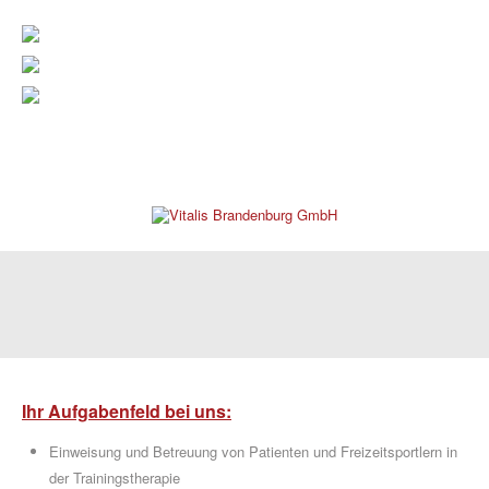
verwaltung@vitalis-brandenburg.de
info@vitalis-brandenburg.de
03381 799 190
REHAKLINIK
Ihr Aufgabenfeld bei uns:
Einweisung und Betreuung von Patienten und Freizeitsportlern in
PRAXEN
der Trainingstherapie