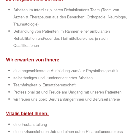
Arbeiten im interdisziplinären Rehabilitations-Team (Team von
Ärzten & Therapeuten aus den Bereichen: Orthopädie, Neurologie,
Traumatologie)
Behandlung von Patienten im Rahmen einer ambulanten
GESUNDHEITSSPORT
Rehabilitation und/oder des Heilmittelbereiches je nach
Qualifikationen
Wir erwarten von Ihnen:
eine abgeschlossene Ausbildung zum/zur Physiotherapeut/-in
selbständiges und kundenorientiertes Arbeiten
MOBY
Teamfähigkeit & Einsatzbereitschaft
KIDS
Professionalität und Freude am Umgang mit unseren Patienten
wir freuen uns über: BerufsanfängerInnen und Berufserfahrene
Vitalis bietet Ihnen:
eine Festanstellung
einen krisensicheren Job und einen guten Einarbeitungsprozess
ÜBER UNS