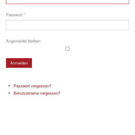
Passwort
*
GESUNDHEITSSPORT
Angemeldet bleiben
Anmelden
MOBY
Passwort vergessen?
KIDS
Benutzername vergessen?
ÜBER UNS