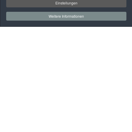
Einstellungen
Weitere Informationen
Auf
einen
Blick
Rehaklinik
Praxen
Gesundheitssport
BGM
Webmail
Kontakt
Datenschutz
Kontakt
Vitalis Brandenburg GmbH
Kirchhofstraße 3 – 7