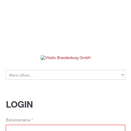
verwaltung@vitalis-brandenburg.de
info@vitalis-brandenburg.de
03381 799 190
REHAKLINIK
LOGIN
Benutzername
*
PRAXEN